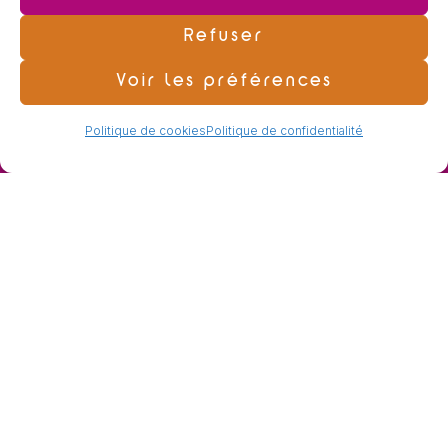
Capacité :
150 couchages
Refuser
Chambres :
Chambres : De 2 à 4 lits
Voir les préférences
Politique de cookies
Politique de confidentialité
NOUS SUIVRE
Pour découvrir notre actualité mensuelle, inscrivez-
vous à notre newsletter.
Votre adresse e-mail est uniquement utilisée pour vous envoyer