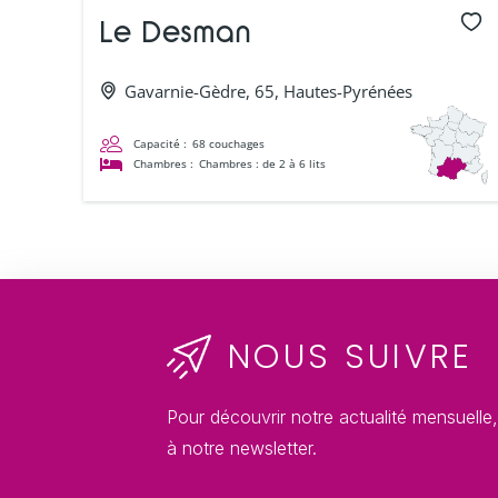
Le Desman
Gavarnie-Gèdre, 65, Hautes-Pyrénées
Capacité :
68 couchages
Chambres :
Chambres : de 2 à 6 lits
NOUS SUIVRE
Pour découvrir notre actualité mensuelle
à notre newsletter.