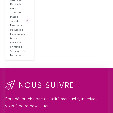
Rassemble
ments
associatifs
Stages
sportifs
Rencontres
culturelles
Événements
festifs
Vacances
en famille
Séminaire &
Formations
NOUS SUIVRE
Pour découvrir notre actualité mensuelle, inscrivez-
vous à notre newsletter.