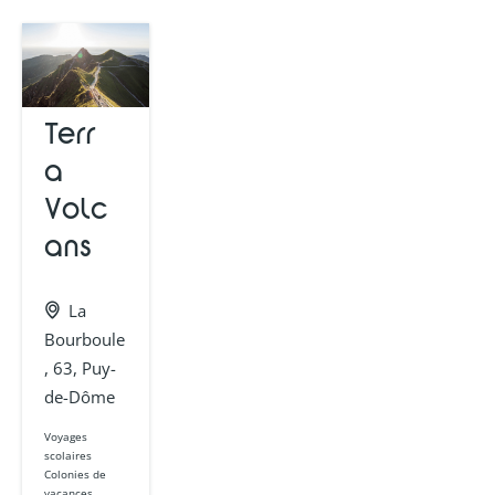
Terr
a
Volc
ans
La
Bourboule
, 63, Puy-
de-Dôme
Voyages
scolaires
Colonies de
vacances