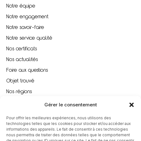
Notre équipe
Notre engagement
Notre savoir-faire
Notre service qualité
Nos certificats
Nos actualités
Foire aux questions
Objet trouvé
Nos régions
Nous recrutons
Gérer le consentement
Pour offrir les meilleures expériences, nous utilisons des
À VOTRE ÉCOUTE
technologies telles que les cookies pour stocker et/ou accéder aux
informations des appareils. Le fait de consentir à ces technologies
nous permettra de traiter des données telles que le comportement
09 80 80 85 96
de navigation ou les ID uniques sur ce site. Le fait de ne pas consentir