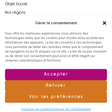
Objet trouvé
Nos régions
Nous recrutons
Gérer le consentement
Pour offrir les meilleures expériences, nous utilisons des
À VOTRE ÉCOUTE
technologies telles que les cookies pour stocker et/ou accéder aux
informations des appareils. Le fait de consentir à ces technologies
nous permettra de traiter des données telles que le comportement
09 80 80 85 96
de navigation ou les ID uniques sur ce site. Le fait de ne pas consentir
ou de retirer son consentement peut avoir un effet négatif sur
certaines caractéristiques et fonctions.
contact@tereva-loisirs.fr
Accepter
Refuser
Voir les préférences
© Copyright 2025 – Tous droits réservés – Réalisé par
Partner Web à
Politique de cookies
Politique de confidentialité
Guérande
|
Mentions légales
|
Politique de confidentialité
|
Politique