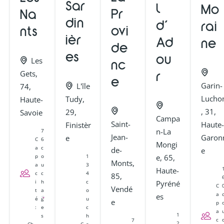
Sar
l
Mo
Pr
Na
din
d’
rai
ovi
nts
ièr
Ad
ne
de
es
ou
Les
nc
Gets,
r
e
Garin-
L'île
74,
Lucho
Tudy,
Haute-
, 31,
29,
Savoie
Campa
Saint-
Haute-
Finistèr
n-La
7
Jean-
Garon
e
C
6
Mongi
a
c
de-
e
1
p
o
e, 65,
Monts,
3
a
u
Haute-
4
c
c
85,
c
i
h
Pyréné
C
Vendé
o
t
a
a
es
u
é
g
e
p
c
:
e
a
1
h
s
c
7
2
C
a
Ch