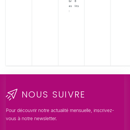
br
8
es
lits
:
NOUS SUIVRE
Pour découvrir notre actualité mensuelle, inscrivez-
vous à notre newsletter.