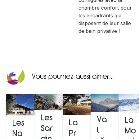
configurés avec la
chambre confort pour
les encadrants qui
disposent de leur salle
de bain privative !
Vous pourriez aussi aimer...
Les
Va
La
La
Les
Sar
l
Mo
Pr
Na