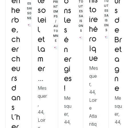
his
en
le
o
ur
TO
TO
PRI
ES
UT
UT
NT
SAI
to
he
so
ns
s
ES
ES
EM
SO
SA
SA
PS
NS
ire
rb
lei
le
d
IS
IS
/
ON
ON
AU
hé
e,
l
s
e
S
S
TO
MN
ro
ch
et
é
Br
E
ïq
er
la
n
et
ue
ch
m
er
a
Mes
eu
er
gi
g
que
rs
…
es
n
r,
Mes
d
!
e
44,
quer
Me
Me
an
Loir
,
squ
squ
s
e
44,
er,
er,
Atla
l’h
Loir
44,
44,
ntiq
er