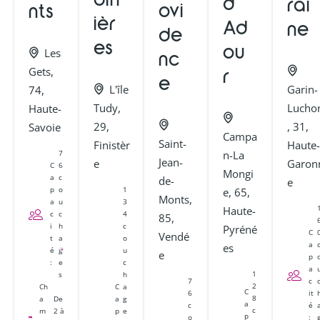
din
d’
rai
ovi
nts
ièr
Ad
ne
de
es
ou
Les
nc
Gets,
r
e
Garin-
L'île
74,
Lucho
Tudy,
Haute-
, 31,
29,
Savoie
Campa
Saint-
Haute-
Finistèr
n-La
7
Jean-
Garon
e
C
6
Mongi
a
c
de-
e
1
p
o
e, 65,
Monts,
3
a
u
Haute-
4
c
c
85,
c
i
h
Pyréné
C
Vendé
o
t
a
a
es
u
é
g
e
p
c
:
e
a
1
h
s
c
7
2
C
a
Ch
C
it
6
8
a
g
a
De
a
é
c
c
p
e
m
2 à
p
:
o