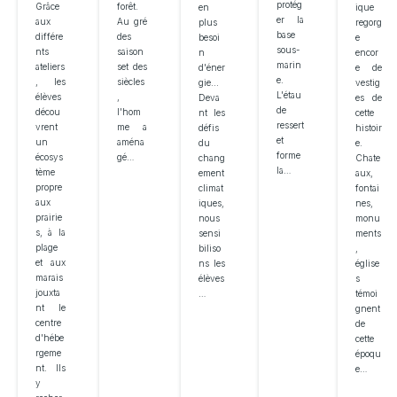
protég
Grâce
forêt.
en
ique
er la
aux
Au gré
plus
regorg
base
différe
des
besoi
e
sous-
nts
saison
n
encor
marin
ateliers
set des
d'éner
e de
e.
, les
siècles
gie...
vestig
L'étau
élèves
,
Deva
es de
de
décou
l'hom
nt les
cette
ressert
vrent
me a
défis
histoir
et
un
aména
du
e.
forme
écosys
gé…
chang
Chate
la…
tème
ement
aux,
propre
climat
fontai
aux
iques,
nes,
prairie
nous
monu
s, à la
sensi
ments
plage
biliso
,
et aux
ns les
église
marais
élèves
s
jouxta
…
témoi
nt le
gnent
centre
de
d'hébe
cette
rgeme
époqu
nt. Ils
e…
y