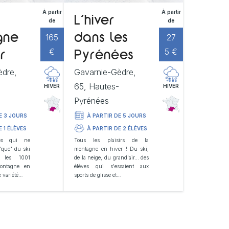
À partir
À partir
L’hiver
de
de
165
27
gne
dans les
€
5 €
r
Pyrénées
èdre,
Gavarnie-Gèdre,
-
65, Hautes-
HIVER
HIVER
Pyrénées
E 3 JOURS
À PARTIR DE 5 JOURS
E 1 ÉLÈVES
À PARTIR DE 2 ÉLÈVES
ses qui ne
Tous les plaisirs de la
 "que" du ski
montagne en hiver ! Du ski,
r les 1001
de la neige, du grand'air... des
montagne en
élèves qui s'essaient aux
e variété…
sports de glisse et…