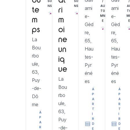
Gav
Gav
du
at
SO
/
/
SO
NS
AU
A
NS
arni
arni
te
ri
TO
T
e-
e-
MN
M
m
m
E
E
Gèd
Gèd
ps
oi
re,
re,
La
ne
65,
65,
Bou
Hau
Hau
un
rbo
tes-
tes-
iq
ule,
Pyr
Pyr
ue
63,
éné
éné
La
Puy
es
es
Bou
-de-
À
À
P
P
rbo
Dô
A
A
ule,
me
R
R
T
T
63,
À
I
I
P
Puy
R
R
A
D
D
-de-
R
E
E