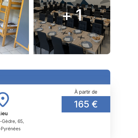
+ 1
À partir de
165 €
Lieu
-Gèdre, 65,
-Pyrénées