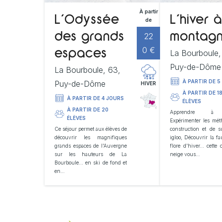
À partir
L’Odyssée
L’hiver à
de
22
des grands
montag
0 €
La Bourboule,
espaces
Puy-de-Dôme
La Bourboule, 63,
À PARTIR DE 5
Puy-de-Dôme
HIVER
À PARTIR DE 1
À PARTIR DE 4 JOURS
ÉLÈVES
À PARTIR DE 20
Apprendre à 
ÉLÈVES
Expérimenter les mét
Ce séjour permet aux élèves de
construction et de s
découvrir les magnifiques
igloo, Découvrir la fa
grands espaces de l'Auvergne
flore d'hiver... cette 
sur les hauteurs de La
neige vous…
Bourboule... en ski de fond et
en…