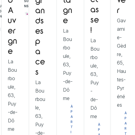
cl
d’
ta
ve
gr
SO
U
NS
as
A
gn
r
an
O
N
se
Gav
uv
e
ds
arni
!
La
er
es
e-
Bou
La
gn
p
Gèd
rbo
Bou
e
a
re,
ule,
rbo
La
ce
65,
63,
ule,
Bou
Hau
s
Puy
63,
rbo
tes-
-de-
La
Puy
ule,
Pyr
Dô
Bou
-
63,
éné
me
rbou
de-
Puy
es
le,
À
Dô
-de-
P
À
63,
me
A
P
Dô
R
Puy
A
À
T
me
R
P
-de-
I
T
A