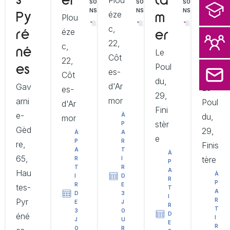
s
Plou
er
la
so
SO
SO
SO
NS
NS
NS
éze
Py
Plou
m
us
c,
éze
ré
er
la
22,
c,
né
Le
m
Côt
22,
Poul
es
er
es-
N
Côt
du,
d'Ar
Gav
Le
es-
29,
mor
arni
Poul
d'Ar
Fini
e-
du,
À
mor
stèr
P
Gèd
29,
À
A
e
P
R
re,
Finis
A
T
À
65,
tère
R
I
P
T
R
A
Hau
À
I
D
R
P
R
E
tes-
T
A
D
3
I
Pyr
R
E
J
R
T
3
O
D
éné
I
J
U
E
R
O
R