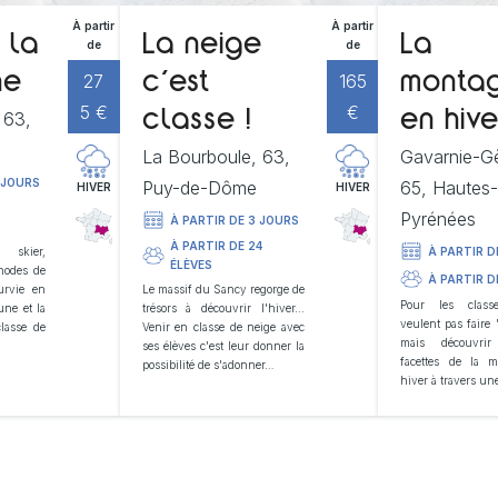
À partir
À partir
 la
La neige
La
de
de
27
165
ne
c’est
monta
5 €
€
 63,
classe !
en hive
La Bourboule, 63,
Gavarnie-G
 JOURS
Puy-de-Dôme
65, Hautes
HIVER
HIVER
8
Pyrénées
À PARTIR DE 3 JOURS
À PARTIR DE 24
À PARTIR D
skier,
ÉLÈVES
hodes de
À PARTIR D
urvie en
Le massif du Sancy regorge de
Pour les clas
une et la
trésors à découvrir l'hiver...
veulent pas faire
classe de
Venir en classe de neige avec
mais découvri
ses élèves c'est leur donner la
facettes de la 
possibilité de s'adonner…
hiver à travers un