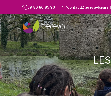
09 80 80 85 96
contact@tereva-loisirs.f
LES