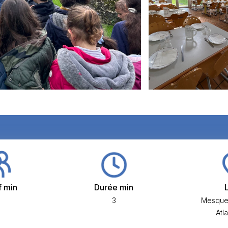
f min
Durée min
3
Mesquer
Atl