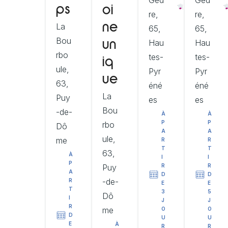
Gèd
Gèd
ps
oi
re,
re,
La
ne
65,
65,
Bou
Hau
Hau
un
rbo
tes-
tes-
iq
ule,
Pyr
Pyr
ue
63,
éné
éné
La
Puy
es
es
Bou
-de-
À
À
P
P
rbo
Dô
A
A
ule,
me
R
R
T
T
63,
À
I
I
P
Puy
R
R
A
D
D
-de-
R
E
E
T
3
5
Dô
I
J
J
R
me
O
O
D
U
U
E
À
R
R