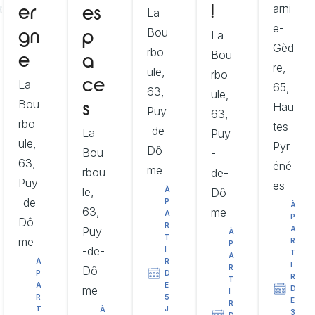
arni
!
La
er
es
e-
Bou
La
gn
p
Gèd
rbo
Bou
e
a
re,
ule,
rbo
La
ce
65,
63,
ule,
Bou
Hau
s
Puy
63,
rbo
tes-
-de-
La
Puy
ule,
Pyr
Dô
Bou
-
63,
éné
me
rbou
de-
Puy
es
le,
À
Dô
-de-
P
À
63,
me
A
P
Dô
R
Puy
A
À
T
me
R
P
-de-
I
T
A
À
R
I
R
Dô
P
D
R
T
A
E
me
D
I
R
5
E
R
T
J
À
3