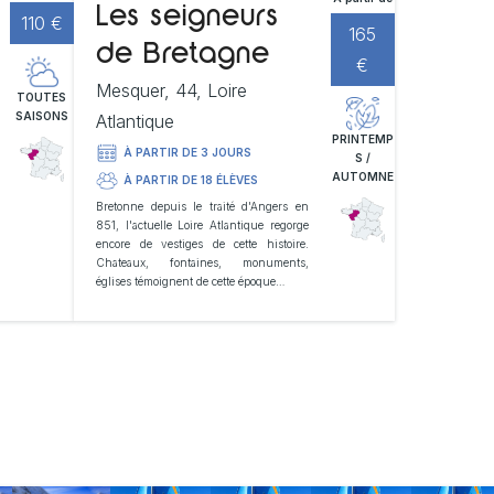
Les seigneurs
110 €
165
de Bretagne
€
Mesquer, 44, Loire
TOUTES
SAISONS
Atlantique
PRINTEMP
À PARTIR DE 3 JOURS
S /
AUTOMNE
À PARTIR DE 18 ÉLÈVES
Bretonne depuis le traité d'Angers en
851, l'actuelle Loire Atlantique regorge
encore de vestiges de cette histoire.
Chateaux, fontaines, monuments,
églises témoignent de cette époque…