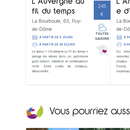
L’Auvergne au
L’A
245
fil du temps
e d
€
La Bourboule, 63, Puy-
La Bou
de-Dôme
de-D
TOUTES
À PARTIR DE 5 JOURS
À P
SAISONS
À PARTIR DE 45 ÉLÈVES
À P
Le séjour « L'Aubergne au fil du temps »
Du moye
plonge les élèves dans un patrimoine
remontez 
gallo-romain, médiéval et contemporain
chateau 
riche. Entre visites de châteaux,
France,
découvertes…
majestue
Vous pourriez aussi