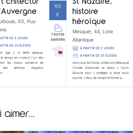
rt’chitectur
St Nazaire,
165
’Auvergne
histoire
€
rboule, 63, Puy-
héroïque
ôme
Mesquer, 44, Loire
TOUTES
ARTIR DE 3 JOURS
Atlantique
SAISONS
ARTIR DE 20 ÉLÈVES
À PARTIR DE 2 JOURS
n âge à la belle époque,
À PARTIR DE 25 ÉLÈVES
le temps en visitant l'un des
fort les mieux conservé de
Alors que les forces alliées ont débarqué,
 des édifices religieux
l'armée allemande se replis à Saint-
ux…
Nazaire pour y protéger la base sous-
marine. L'étau de ressert et forme la…
 aimer...