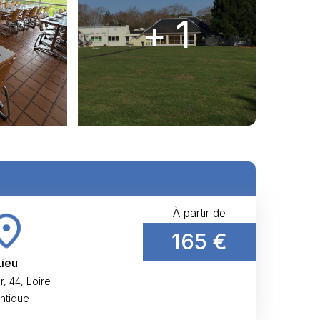
+ 1
À partir de
165 €
Lieu
, 44, Loire
antique