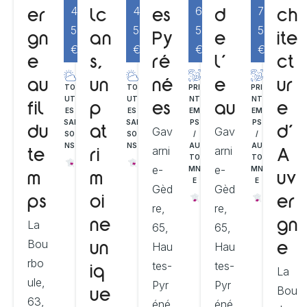
4
6
7
4
er
es
d
ch
lc
5
5
5
5
gn
Py
e
ite
an
€
€
€
€
e
ré
l’
ct
s,
au
né
e
ur
un
TO
PRI
PRI
TO
UT
NT
NT
UT
fil
es
au
e
p
ES
EM
EM
ES
SAI
PS
PS
SAI
Gav
Gav
du
d’
at
SO
/
/
SO
NS
AU
AU
NS
arni
arni
te
A
ri
TO
TO
e-
e-
MN
MN
m
uv
m
E
E
Gèd
Gèd
ps
er
oi
re,
re,
La
gn
ne
65,
65,
Bou
Hau
Hau
e
un
rbo
tes-
tes-
La
iq
ule,
Pyr
Pyr
Bou
ue
63,
éné
éné