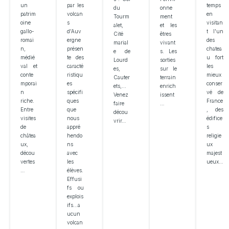
un
temps
par les
du
onne
patrim
en
volcan
Tourm
ment
oine
visitan
s
alet,
et les
gallo-
t l'un
d'Auv
Cité
êtres
romai
des
ergne
marial
vivant
n,
chatea
présen
e de
s. Les
médié
u fort
te des
Lourd
sorties
val et
les
caracté
es,
sur le
conte
mieux
ristiqu
Cauter
terrain
mporai
conser
es
ets,...
enrich
n
vé de
spécifi
Venez
issent
riche.
France
ques
faire
…
Entre
, des
que
décou
visites
édifice
nous
vrir…
de
s
appré
châtea
religie
hendo
ux,
ux
ns
décou
majest
avec
vertes
ueux…
les
…
élèves.
Effusi
fs ou
explois
ifs...a
ucun
volcan