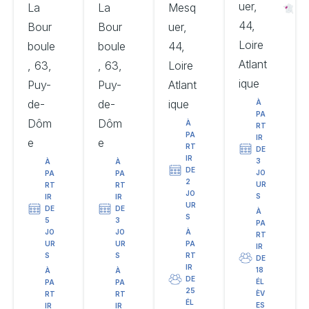
uer,
La
La
Mesq
44,
Bour
Bour
uer,
Loire
boule
boule
44,
Atlant
, 63,
, 63,
Loire
ique
Puy-
Puy-
Atlant
de-
de-
ique
À
PA
Dôm
Dôm
À
RT
PA
IR
e
e
RT
DE
IR
3
À
À
DE
JO
PA
PA
2
UR
RT
RT
JO
S
IR
IR
UR
DE
DE
À
S
5
3
PA
JO
JO
À
RT
UR
UR
PA
IR
S
S
RT
DE
IR
18
À
À
DE
ÉL
PA
PA
25
ÈV
RT
RT
ÉL
ES
IR
IR