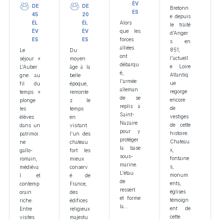
ÈV
DE
DE
Bretonn
ES
45
20
e depuis
ÉL
ÉL
Alors
le traité
ÈV
ÈV
que les
d'Anger
ES
ES
forces
s en
alliées
851,
Le
Du
ont
l'actuell
séjour «
moyen
débarqu
e Loire
L'Auber
âge à la
é,
Atlantiq
gne au
belle
l'armée
ue
fil du
époque,
alleman
regorge
temps »
remonte
de se
encore
plonge
z le
replis à
de
les
temps
Saint-
vestiges
élèves
en
Nazaire
de cette
dans un
visitant
pour y
histoire.
patrimoi
l'un des
protéger
Chateau
ne
chateau
la base
x,
gallo-
fort les
sous-
fontaine
romain,
mieux
marine.
s,
médiéva
conserv
L'étau
monum
l et
é de
de
ents,
contemp
France,
ressert
églises
orain
des
et forme
témoign
riche.
édifices
la…
ent de
Entre
religieux
cette
visites
majestu