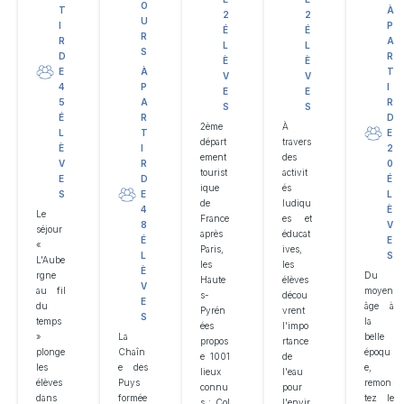
O
T
À
2
2
U
I
P
É
É
R
R
A
L
L
S
D
R
È
È
E
T
À
V
V
4
I
P
E
E
5
R
A
S
S
É
D
R
2ème
À
L
E
T
départ
travers
È
2
I
ement
des
V
0
R
tourist
activit
E
É
D
ique
és
S
L
E
de
ludiqu
È
4
Le
France
es et
V
8
séjour
après
éducat
E
É
«
Paris,
ives,
S
L
L'Aube
les
les
È
rgne
Du
Haute
élèves
V
au fil
moyen
s-
décou
E
du
âge à
Pyrén
vrent
S
temps
la
ées
l'impo
»
belle
La
propos
rtance
plonge
époqu
Chaîn
e 1001
de
les
e,
e des
lieux
l'eau
élèves
remon
Puys
connu
pour
dans
tez le
formée
s : Col
l'envir