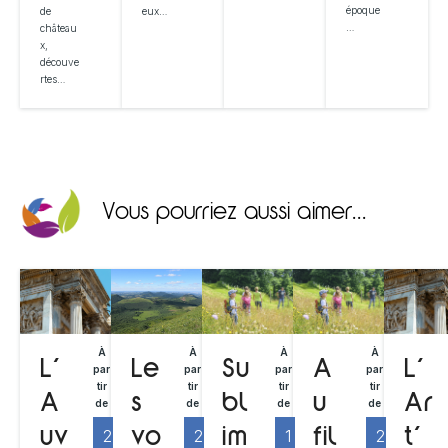
époque
de
eux…
…
château
x,
découve
rtes…
Vous pourriez aussi aimer...
À
À
À
À
L’
Su
A
L’
Le
par
par
par
par
tir
tir
tir
tir
A
bl
u
Ar
s
de
de
de
de
2
1
2
2
uv
im
fil
t’
vo