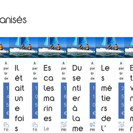
anisés
À
À
À
À
À
Il
Es
Du
Le
par
par
par
par
par
tir
tir
tir
tir
tir
ét
ca
se
s
de
de
de
de
de
1
1
1
1
2
ait
les
nti
mé
4
0
6
1
5
un
ma
er
tie
5
5
5
0
5
e
rin
à
rs
€
€
€
€
€
foi
es
la
de
Le
s
me
l’
TO
TO
PRI
PRI
PRI