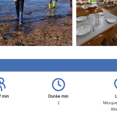
f min
Durée min
2
Mesquer
Atl