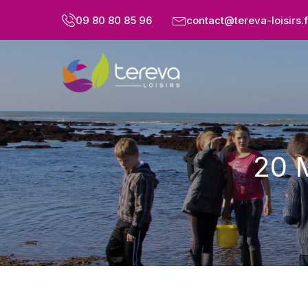
09 80 80 85 96
contact@tereva-loisirs.f
20 