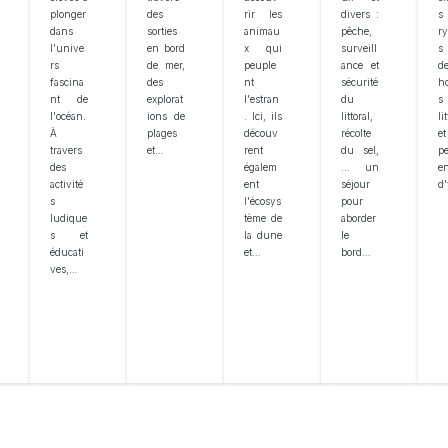
plonger
des
rir les
divers :
s
dans
sorties
animau
pêche,
r
l'unive
en bord
x qui
surveill
s 
rs
de mer,
peuple
ance et
d
fascina
des
nt
sécurité
h
nt de
explorat
l'estran
du
s
l'océan.
ions de
. Ici, ils
littoral,
li
À
plages
découv
récolte
e
travers
et…
rent
du sel,
pe
des
égalem
... un
en
activité
ent
séjour
d
s
l'écosys
pour
ludique
tème de
aborder
s et
la dune
le
éducati
et…
bord…
ves,…