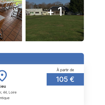
+ 1
À partir de
105 €
Lieu
, 44, Loire
antique