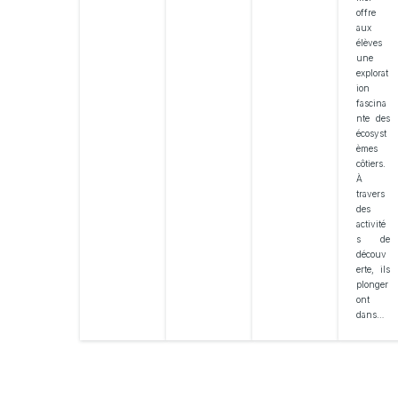
offre
aux
élèves
une
explorat
ion
fascina
nte des
écosyst
èmes
côtiers.
À
travers
des
activité
s de
découv
erte, ils
plonger
ont
dans…