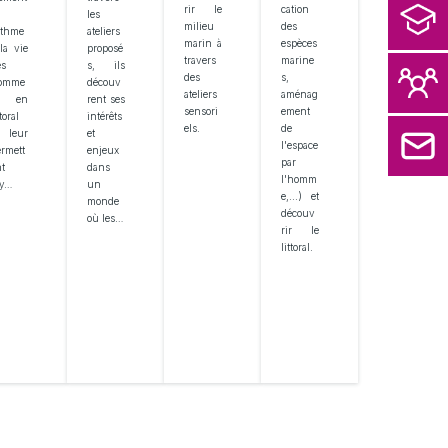
rir le
cation
les
milieu
des
ythme
ateliers
marin à
espèces
la vie
proposé
travers
marine
es
s, ils
des
s,
omme
découv
ateliers
aménag
 en
rent ses
sensori
ement
ttoral
intérêts
els.
de
t leur
et
N
l'espace
rmett
enjeux
par
t
dans
l'homm
'y…
un
e,...) et
monde
découv
où les…
rir le
littoral.