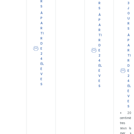
R
R
3
S
S
J
À
O
À
P
U
P
A
R
A
R
S
R
TI
TI
À
R
R
P
D
D
A
E
E
R
2
2
TI
4
4
R
ÉL
ÉL
D
È
È
E
V
V
2
E
E
4
S
S
ÉL
È
V
E
S
« 20
centimè
tres
sous la
mer »