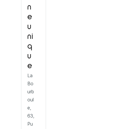
n
e
u
ni
q
u
e
La
Bo
urb
oul
e,
63,
Pu