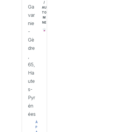
/
Ga
AU
TO
var
M
nie
NE
-
Gè
dre
,
65,
Ha
ute
s-
Pyr
én
ées
À
P