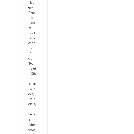
Haut
es-
Pyré
nées
propo
se
1001
lieux
conn
us :
Col
du
Tour
malet
, Cité
maria
le de
Lour
des,
Caut
erets,
...
Vene
z
faire
déco