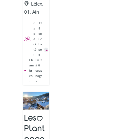
Lélex,
01, Ain
C
12
a
8
p
co
a
uc
ci
ha
té
ge
:
s
Ch
De 2
am
à 6
br
couc
es
hage
:
s
Les
Plant