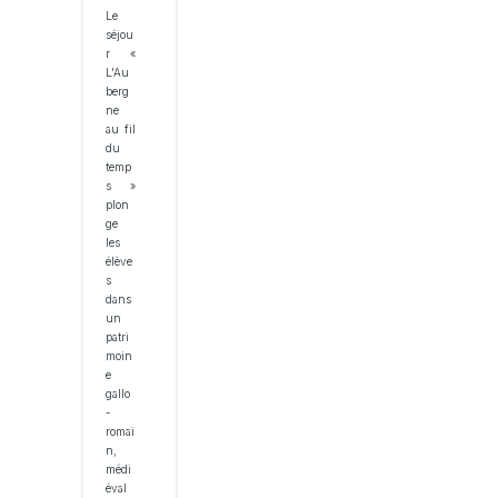
Le
séjou
r «
L'Au
berg
ne
au fil
du
temp
s »
plon
ge
les
élève
s
dans
un
patri
moin
e
gallo
-
romai
n,
médi
éval