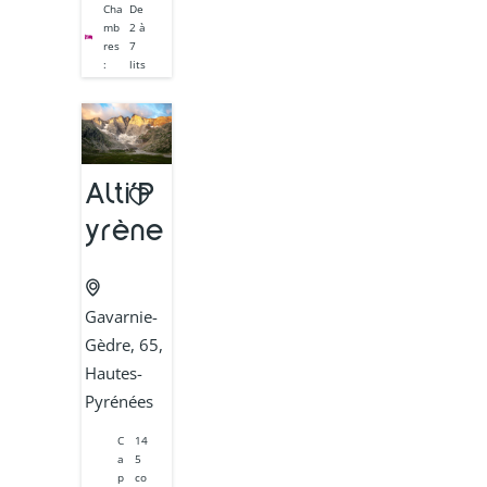
Cha
De
mb
2 à
res
7
:
lits
Alti’P
yrène
Gavarnie-
Gèdre, 65,
Hautes-
Pyrénées
C
14
a
5
p
co