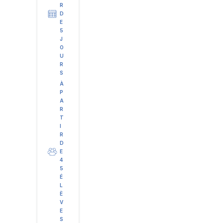
R
D
E
5
J
O
U
R
S
À
P
A
R
T
I
R
D
E
4
5
É
L
È
V
E
S