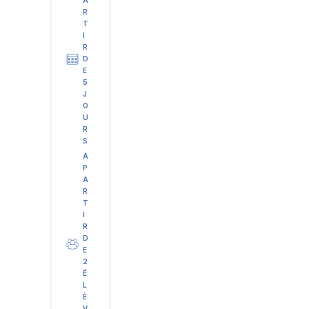
A
R
T
I
R
D
E
5
J
O
U
R
S
À
P
A
R
T
I
R
D
E
2
É
L
È
V