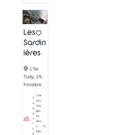
Les
Sardin
ières
L'île
Tudy, 29,
Finistère
134
C
cou
a
cha
p
ges
a
en
c
deu
i
x
t
bâti
é