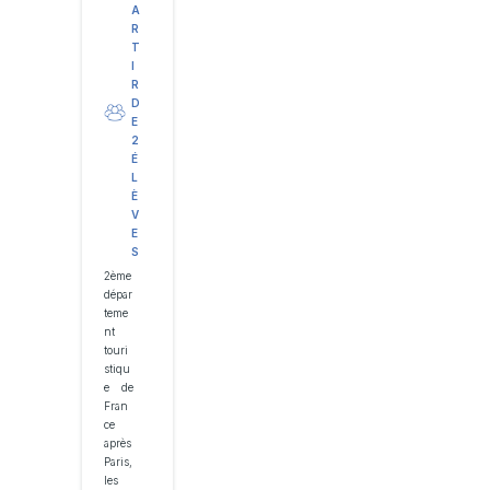
A
R
T
I
R
D
E
2
É
L
È
V
E
S
2ème
dépar
teme
nt
touri
stiqu
e de
Fran
ce
après
Paris,
les