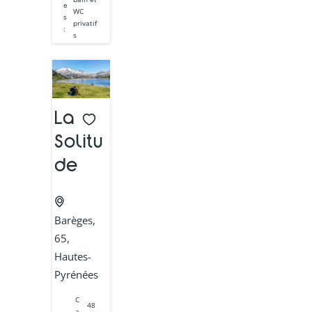
e
WC
s
privatif
:
s
La
Solitu
de
Barèges,
65,
Hautes-
Pyrénées
C
48
a