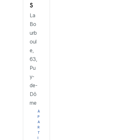
s
La
Bo
urb
oul
e,
63,
Pu
y-
de-
Dô
me
À
P
A
R
T
I