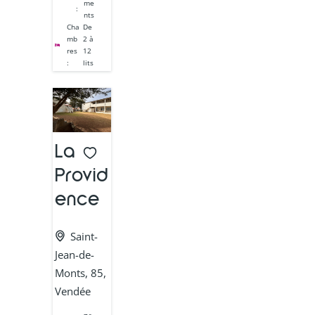
me
:
nts
Cha
De
mb
2 à
res
12
:
lits
La
Provid
ence
Saint-
Jean-de-
Monts, 85,
Vendée